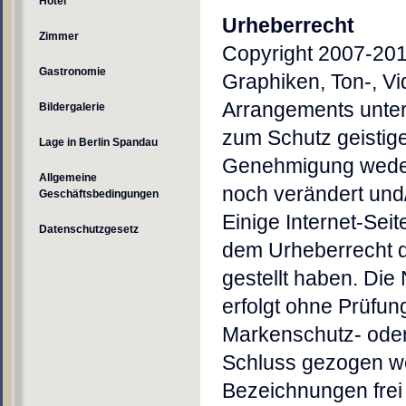
Hotel
Ur
heberrecht
Zimmer
Copyright 2007-2014
Gastronomie
Graphiken, Ton-, Vi
Arrangements unte
Bildergalerie
zum Schutz geistig
Lage in Berlin Spandau
Genehmigung weder 
Allgemeine
noch verändert und
Geschäftsbedingungen
Einige Internet-Sei
Datenschutzgesetz
dem Urheberrecht de
gestellt haben. Di
erfolgt ohne Prüfun
Markenschutz- oder
Schluss gezogen w
Bezeichnungen frei 